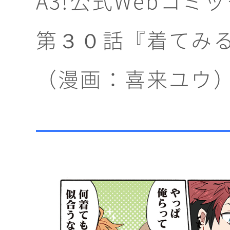
A3!公式Webコミ
第３０話『着てみ
（漫画：喜来ユウ