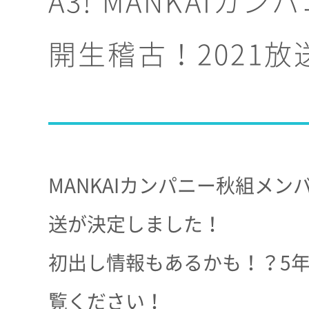
A3! MANKAIカ
開生稽古！2021放
MANKAIカンパニー秋組メ
送が決定しました！
初出し情報もあるかも！？5
覧ください！